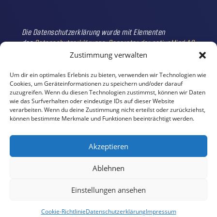
Die Datenschutzerklärung wurde mit Elementen
des
Datenschutzerklärungs-Generator der activeMind AG
erstellt
.
Zustimmung verwalten
Um dir ein optimales Erlebnis zu bieten, verwenden wir Technologien wie
Cookies, um Geräteinformationen zu speichern und/oder darauf
zuzugreifen. Wenn du diesen Technologien zustimmst, können wir Daten
wie das Surfverhalten oder eindeutige IDs auf dieser Website
verarbeiten. Wenn du deine Zustimmung nicht erteilst oder zurückziehst,
können bestimmte Merkmale und Funktionen beeinträchtigt werden.
Akzeptieren
Ablehnen
Home
Impressum
Datenschutzerklärung
Einstellungen ansehen
Cookie-Richtlinie (EU)
Cookie-Richtlinie
Datenschutzerklärung
Impressum