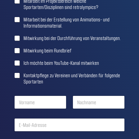
Mitarbeit im Projektbereich Welche
x
Sportarten/Disziplinen sind retrolympics?
e
n
Mitarbeit bei der Erstellung von Animations- und
Informationsmaterial.
Mitwirkung bei der Durchführung von Veranstaltungen.
Mitwirkung beim Rundbrief
Ich möchte beim YouTube-Kanal mitwirken
Kontaktpflege zu Vereinen und Verbänden für folgende
Sportarten
N
a
m
First
Last
e
E
*
-
M
a