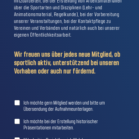
mitzuarbeiten, bei der Erstellung von Arbeitsmaterialien
über die Sportarten und Disziplinen (Lehr- und
Animationsmaterial, Regelkunde), bei der Vorbereitung
unserer Veranstaltungen, bei der Kontaktpflege zu
Vereinen und Verbänden und natürlich auch bei unserer
eigenen Öffentlichkeitsarbeit.
Wir freuen uns über jedes neue Mitglied, ob
sportlich aktiv, unterstützend bei unseren
Vorhaben oder auch nur fördernd.
C
Ich möchte gern Mitglied werden und bitte um
h
Übersendung der Aufnahmeunterlagen.
e
c
Ich möchte bei der Erstellung historischer
k
Präsentationen mitarbeiten.
b
o