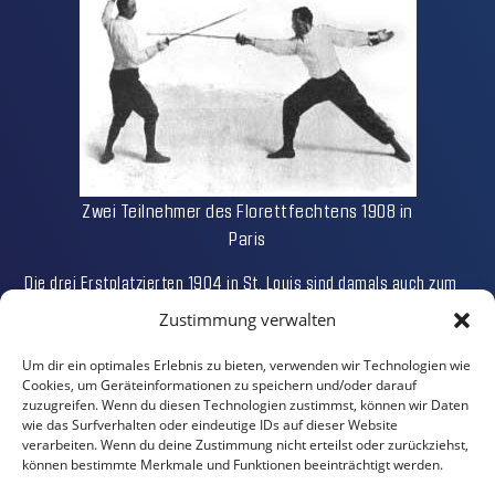
Zwei Teilnehmer des Florettfechtens 1908 in
Paris
Die drei Erstplatzierten 1904 in St. Louis sind damals auch zum
einzigen mal bei Olympia angetreten. Dabei konnte der Sieger im
Zustimmung verwalten
Stockfechten A. v. Zo Post aber auch eine Gold-, eine Silber- und
zwei Bronzemedaillen in anderen Fechtdisziplinen erlangen.
Um dir ein optimales Erlebnis zu bieten, verwenden wir Technologien wie
Insgesamt waren die Kubaner damals beim Fechten 1904 die
Cookies, um Geräteinformationen zu speichern und/oder darauf
erfolgreichsten Teilnehmer.
zuzugreifen. Wenn du diesen Technologien zustimmst, können wir Daten
wie das Surfverhalten oder eindeutige IDs auf dieser Website
verarbeiten. Wenn du deine Zustimmung nicht erteilst oder zurückziehst,
können bestimmte Merkmale und Funktionen beeinträchtigt werden.